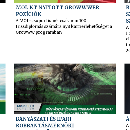
MOL KT NYITOTT GROWWWER
B
POZÍCIÓK
S
S
A MOL-csoport ismét csaknem 100
frissdiplomás számára nyit karrierlehetőséget a
A
Growww programban
I.
e
to
20
BÁNYÁSZATI ÉS IPARI
Á
ROBBANTÁSMÉRNÖKI
A