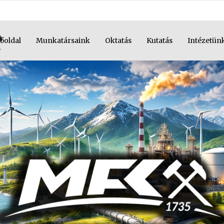
őoldal
Munkatársaink
Oktatás
Kutatás
Intézetün