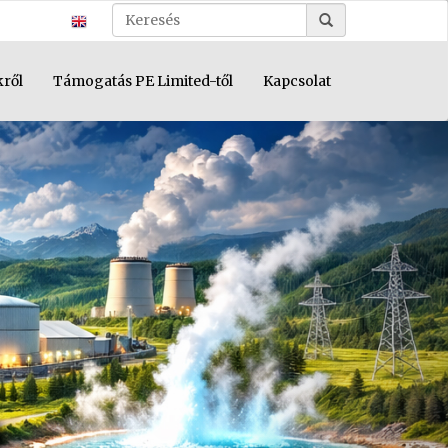
kről
Támogatás PE Limited-től
Kapcsolat
Next