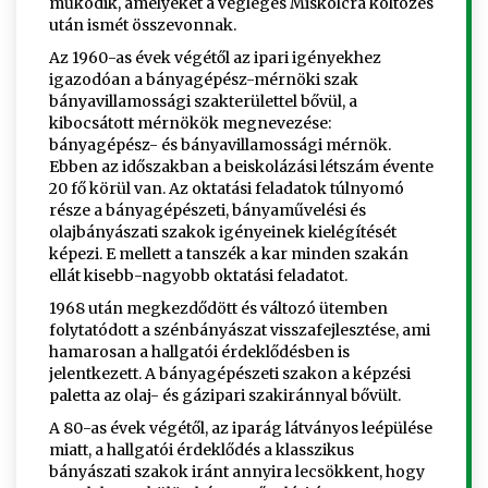
működik, amelyeket a végleges Miskolcra költözés
után ismét összevonnak.
Az 1960-as évek végétől az ipari igényekhez
igazodóan a bányagépész-mérnöki szak
bányavillamossági szakterülettel bővül, a
kibocsátott mérnökök megnevezése:
bányagépész- és bányavillamossági mérnök.
Ebben az időszakban a beiskolázási létszám évente
20 fő körül van. Az oktatási feladatok túlnyomó
része a bányagépészeti, bányaművelési és
olajbányászati szakok igényeinek kielégítését
képezi. E mellett a tanszék a kar minden szakán
ellát kisebb-nagyobb oktatási feladatot.
1968 után megkezdődött és változó ütemben
folytatódott a szénbányászat visszafejlesztése, ami
hamarosan a hallgatói érdeklődésben is
jelentkezett. A bányagépészeti szakon a képzési
paletta az olaj- és gázipari szakiránnyal bővült.
A 80-as évek végétől, az iparág látványos leépülése
miatt, a hallgatói érdeklődés a klasszikus
bányászati szakok iránt annyira lecsökkent, hogy