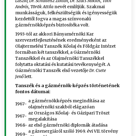
László, Dr. Schulteisz Zoltán, Dr. Szűcs Miklós, Tóth
András, Török Attila
nevét említjük. Szakmai
munkásságuk, felkészültségük és igényességük
kezdettől fogva a magas színvonalú
gázmérnökképzés biztosítéka volt.
1993-tól az akkori Bányamérnöki Kar
szervezetfejlesztésének eredményeként az
Olajtermelési Tanszék Kőolaj és Földgáz Intézet
formában két tanszékkel, a Gázmérnöki
Tanszékkel és az Olajmérnöki Tanszékkel
folytatta oktatási és kutatási tevékenységét. A
Gázmérnöki Tanszék első vezetője
Dr. Csete
Jenő
lett.
Tanszék és a gázmérnök-képzés történetének
fontos dátumai:
a gázmérnökképzés megindítása az
1967-
olajmérnöki szakból elágazóan
az Országos Kőolaj- és Gázipari Tröszt
1967-
megalakítása
1968-
az első gázmérnöki diplomák átadása
a gázenergiáról szóló 1969. évi VII. törvény
1969-