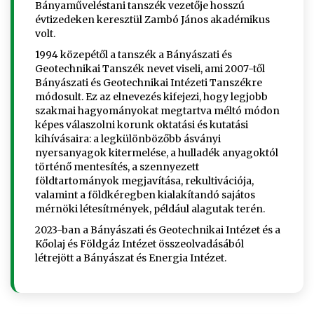
Bányaműveléstani tanszék vezetője hosszú
évtizedeken keresztül Zambó János akadémikus
volt.
1994 közepétől a tanszék a Bányászati és
Geotechnikai Tanszék nevet viseli, ami 2007-től
Bányászati és Geotechnikai Intézeti Tanszékre
módosult. Ez az elnevezés kifejezi, hogy legjobb
szakmai hagyományokat megtartva méltó módon
képes válaszolni korunk oktatási és kutatási
kihívásaira: a legkülönbözőbb ásványi
nyersanyagok kitermelése, a hulladék anyagoktól
történő mentesítés, a szennyezett
földtartományok megjavítása, rekultivációja,
valamint a földkéregben kialakítandó sajátos
mérnöki létesítmények, például alagutak terén.
2023-ban a Bányászati és Geotechnikai Intézet és a
Kőolaj és Földgáz Intézet összeolvadásából
létrejött a Bányászat és Energia Intézet.