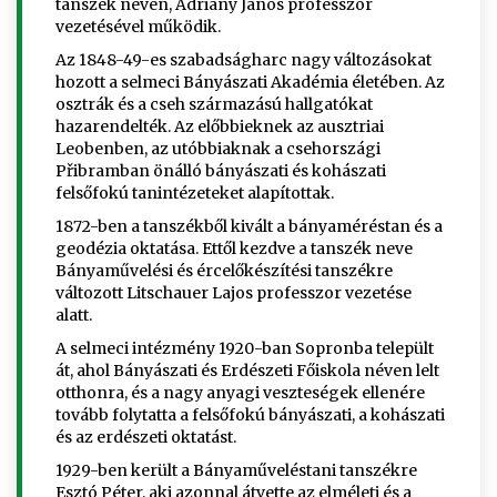
tanszék néven, Adriány János professzor
vezetésével működik.
Az 1848-49-es szabadságharc nagy változásokat
hozott a selmeci Bányászati Akadémia életében. Az
osztrák és a cseh származású hallgatókat
hazarendelték. Az előbbieknek az ausztriai
Leobenben, az utóbbiaknak a csehországi
Přibramban önálló bányászati és kohászati
felsőfokú tanintézeteket alapítottak.
1872-ben a tanszékből kivált a bányaméréstan és a
geodézia oktatása. Ettől kezdve a tanszék neve
Bányaművelési és ércelőkészítési tanszékre
változott Litschauer Lajos professzor vezetése
alatt.
A selmeci intézmény 1920-ban Sopronba települt
át, ahol Bányászati és Erdészeti Főiskola néven lelt
otthonra, és a nagy anyagi veszteségek ellenére
tovább folytatta a felsőfokú bányászati, a kohászati
és az erdészeti oktatást.
1929-ben került a Bányaműveléstani tanszékre
Esztó Péter, aki azonnal átvette az elméleti és a