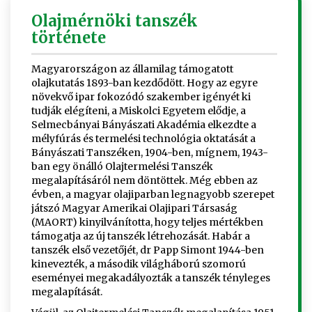
Olajmérnöki tanszék
története
Magyarországon az államilag támogatott
olajkutatás 1893-ban kezdődött. Hogy az egyre
növekvő ipar fokozódó szakember igényét ki
tudják elégíteni, a Miskolci Egyetem elődje, a
Selmecbányai Bányászati Akadémia elkezdte a
mélyfúrás és termelési technológia oktatását a
Bányászati Tanszéken, 1904-ben, mígnem, 1943-
ban egy önálló Olajtermelési Tanszék
megalapításáról nem döntöttek. Még ebben az
évben, a magyar olajiparban legnagyobb szerepet
játszó Magyar Amerikai Olajipari Társaság
(MAORT) kinyilvánította, hogy teljes mértékben
támogatja az új tanszék létrehozását. Habár a
tanszék első vezetőjét, dr Papp Simont 1944-ben
kinevezték, a második világháború szomorú
eseményei megakadályozták a tanszék tényleges
megalapítását.