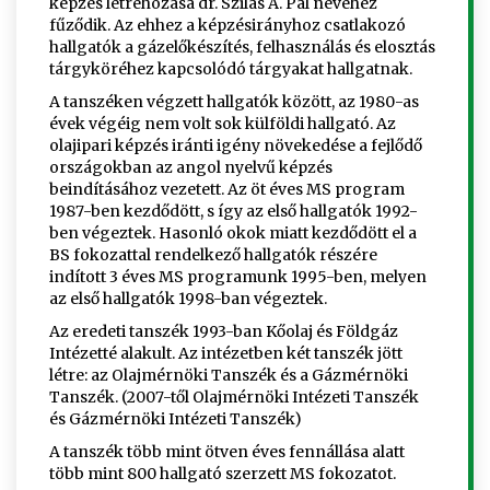
képzés létrehozása dr. Szilas A. Pál nevéhez
fűződik. Az ehhez a képzésirányhoz csatlakozó
hallgatók a gázelőkészítés, felhasználás és elosztás
tárgyköréhez kapcsolódó tárgyakat hallgatnak.
A tanszéken végzett hallgatók között, az 1980-as
évek végéig nem volt sok külföldi hallgató. Az
olajipari képzés iránti igény növekedése a fejlődő
országokban az angol nyelvű képzés
beindításához vezetett. Az öt éves MS program
1987-ben kezdődött, s így az első hallgatók 1992-
ben végeztek. Hasonló okok miatt kezdődött el a
BS fokozattal rendelkező hallgatók részére
indított 3 éves MS programunk 1995-ben, melyen
az első hallgatók 1998-ban végeztek.
Az eredeti tanszék 1993-ban Kőolaj és Földgáz
Intézetté alakult. Az intézetben két tanszék jött
létre: az Olajmérnöki Tanszék és a Gázmérnöki
Tanszék. (2007-től Olajmérnöki Intézeti Tanszék
és Gázmérnöki Intézeti Tanszék)
A tanszék több mint ötven éves fennállása alatt
több mint 800 hallgató szerzett MS fokozatot.