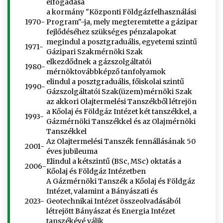
elfogadása
a kormány "Központi Földgázfelhasználási
1970-
Program"-ja, mely megteremtette a gázipar
fejlődéséhez szükséges pénzalapokat
megindul a posztgraduális, egyetemi szintű
1971-
Gázipari Szakmérnöki Szak
elkezdődnek a gázszolgáltatói
1980-
mérnöktovábbképző tanfolyamok
elindul a posztgraduális, főiskolai szintű
1990-
Gázszolgáltatói Szak(üzem)mérnöki Szak
az akkori Olajtermelési Tanszékből létrejön
a Kőolaj és Földgáz Intézet két tanszékkel, a
1993-
Gázmérnöki Tanszékkel és az Olajmérnöki
Tanszékkel
Az Olajtermelési Tanszék fennállásának 50
2001-
éves jubileuma
Elindul a kétszintű (BSc, MSc) oktatás a
2006-
Kőolaj és Földgáz Intézetben
A Gázmérnöki Tanszék a Kőolaj és Földgáz
Intézet, valamint a Bányászati és
2023-
Geotechnikai Intézet összeolvadásából
létrejött Bányászat és Energia Intézet
tanszékévé válik