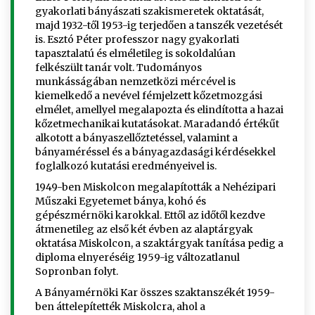
gyakorlati bányászati szakismeretek oktatását,
majd 1932-től 1953-ig terjedően a tanszék vezetését
is. Esztó Péter professzor nagy gyakorlati
tapasztalatú és elméletileg is sokoldalúan
felkészült tanár volt. Tudományos
munkásságában nemzetközi mércével is
kiemelkedő a nevével fémjelzett kőzetmozgási
elmélet, amellyel megalapozta és elindította a hazai
kőzetmechanikai kutatásokat. Maradandó értékűt
alkotott a bányaszellőztetéssel, valamint a
bányaméréssel és a bányagazdasági kérdésekkel
foglalkozó kutatási eredményeivel is.
1949-ben Miskolcon megalapították a Nehézipari
Műszaki Egyetemet bánya, kohó és
gépészmérnöki karokkal. Ettől az időtől kezdve
átmenetileg az első két évben az alaptárgyak
oktatása Miskolcon, a szaktárgyak tanítása pedig a
diploma elnyeréséig 1959-ig változatlanul
Sopronban folyt.
A Bányamérnöki Kar összes szaktanszékét 1959-
ben áttelepítették Miskolcra, ahol a