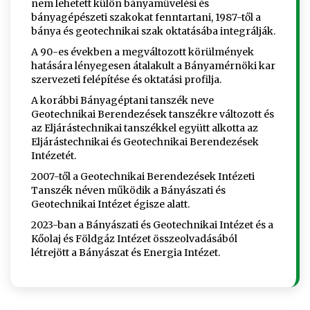
nem lehetett külön bányaművelési és
bányagépészeti szakokat fenntartani, 1987-től a
bánya és geotechnikai szak oktatásába integrálják.
A 90-es években a megváltozott körülmények
hatására lényegesen átalakult a Bányamérnöki kar
szervezeti felépítése és oktatási profilja.
A korábbi Bányagéptani tanszék neve
Geotechnikai Berendezések tanszékre változott és
az Eljárástechnikai tanszékkel együtt alkotta az
Eljárástechnikai és Geotechnikai Berendezések
Intézetét.
2007-től a Geotechnikai Berendezések Intézeti
Tanszék néven működik a Bányászati és
Geotechnikai Intézet égisze alatt.
2023-ban a Bányászati és Geotechnikai Intézet és a
Kőolaj és Földgáz Intézet összeolvadásából
létrejött a Bányászat és Energia Intézet.