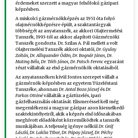
érdemeket szerzett a magyar felsőfokú gázipari
képzésben.
A miskolci gázmérnökképzés az 1951 óta folyó
olajmérnökképzésre épült, a szaktantárgyak
többségét az anyatanszék, az akkori Olajtermelési
Tanszék, 1993-tól az akkor alapított Gázmérnöki
Tanszék gondozta. Dr. Szilas A. Pál mellett a volt
Olajtermelési Tanszék akkori oktatói,
Dr. Gyulay
Zoltán, Dr. Alliquander Ödön, Dr. Bognár János, Dr.
Mating Béla, Dr. Tóth János, Dr. Patsch Ferenc
egyaránt
részt vállaltak az első gázmérnökök oktatásából.
Az anyatanszéken kívül fontos szerepet vállalt a
gázmérnök-képzésben az egyetem Tüzeléstani
Tanszéke, ahonnan
Dr. Antal Boza József
és
Dr.
Farkas Ottóné
vállalták a gáztüzelés, ipari
gázfelhasználás oktatását. Elismeréssel kell még
megemlékezni a magyar gázipar azon kiemelkedő
szaktekintélyeiről, akik a képzés első időszakában
meghívott előadóként közreműködtek a tanszék
munkájában. A teljesség igénye nélkül
Dr. Gráf
László, Dr. Laklia Tibor, Dr. Pápay József, Dr. Péchy