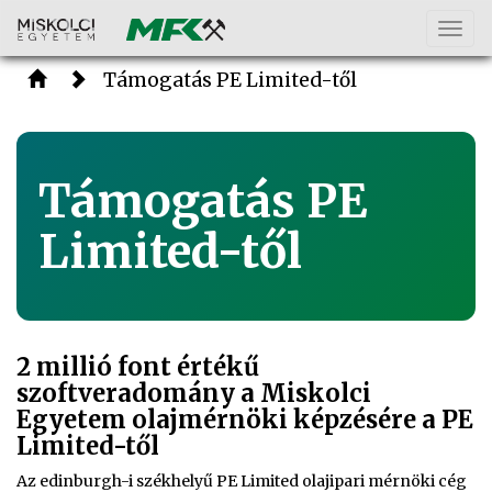
Togg
navig
Támogatás PE Limited-től
Támogatás PE
Limited-től
2 millió font értékű
szoftveradomány a Miskolci
Egyetem olajmérnöki képzésére a PE
Limited-től
Az edinburgh-i székhelyű PE Limited olajipari mérnöki cég