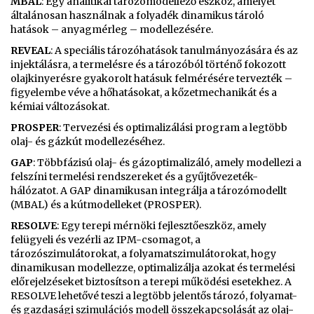
MBAL
: Egy analitikai tározómodellező eszköz, amelyet
általánosan használnak a folyadék dinamikus tároló
hatások – anyagmérleg – modellezésére.
REVEAL
: A speciális tározóhatások tanulmányozására és az
injektálásra, a termelésre és a tározóból történő fokozott
olajkinyerésre gyakorolt hatásuk felmérésére tervezték –
figyelembe véve a hőhatásokat, a kőzetmechanikát és a
kémiai változásokat.
PROSPER
: Tervezési és optimalizálási program a legtöbb
olaj- és gázkút modellezéséhez.
GAP
: Többfázisú olaj- és gázoptimalizáló, amely modellezi a
felszíni termelési rendszereket és a gyűjtővezeték-
hálózatot. A GAP dinamikusan integrálja a tározómodellt
(MBAL) és a kútmodelleket (PROSPER).
RESOLVE
: Egy terepi mérnöki fejlesztőeszköz, amely
felügyeli és vezérli az IPM-csomagot, a
tározószimulátorokat, a folyamatszimulátorokat, hogy
dinamikusan modellezze, optimalizálja azokat és termelési
előrejelzéseket biztosítson a terepi működési esetekhez. A
RESOLVE lehetővé teszi a legtöbb jelentős tározó, folyamat-
és gazdasági szimulációs modell összekapcsolását az olaj-