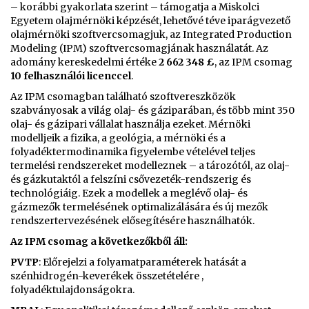
– korábbi gyakorlata szerint – támogatja a Miskolci
Egyetem olajmérnöki képzését, lehetővé téve iparágvezető
olajmérnöki szoftvercsomagjuk, az Integrated Production
Modeling (IPM) szoftvercsomagjának használatát. Az
adomány kereskedelmi értéke
2 662 348 £
, az IPM csomag
10 felhasználói licenccel
.
Az IPM csomagban található szoftvereszközök
szabványosak a világ olaj- és gáziparában, és több mint 350
olaj- és gázipari vállalat használja ezeket. Mérnöki
modelljeik a fizika, a geológia, a mérnöki és a
folyadéktermodinamika figyelembe vételével teljes
termelési rendszereket modelleznek – a tározótól, az olaj-
és gázkutaktól a felszíni csővezeték-rendszerig és
technológiáig. Ezek a modellek a meglévő olaj- és
gázmezők termelésének optimalizálására és új mezők
rendszertervezésének elősegítésére használhatók.
Az IPM csomag a következőkből áll:
PVTP
: Előrejelzi a folyamatparaméterek hatását a
szénhidrogén-keverékek összetételére ,
folyadéktulajdonságokra.