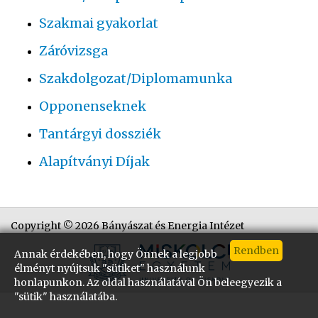
Szakmai gyakorlat
Záróvizsga
Szakdolgozat/Diplomamunka
Opponenseknek
Tantárgyi dossziék
Alapítványi Díjak
Copyright © 2026 Bányászat és Energia Intézet
Annak érdekében, hogy Önnek a legjobb
élményt nyújtsuk "sütiket" használunk
honlapunkon. Az oldal használatával Ön beleegyezik a
"sütik" használatába.