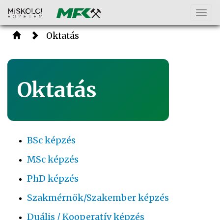
Togg
navig
Oktatás
Oktatás
BSc képzés
MSc képzés
PhD képzés
Szakmérnök/Szakember képzés
Duális / Kooperatív képzés