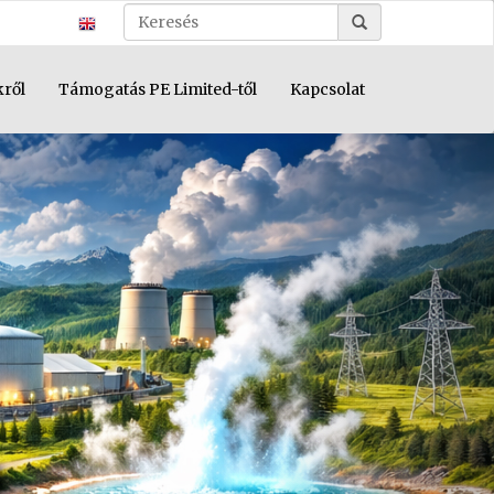
kről
Támogatás PE Limited-től
Kapcsolat
Next