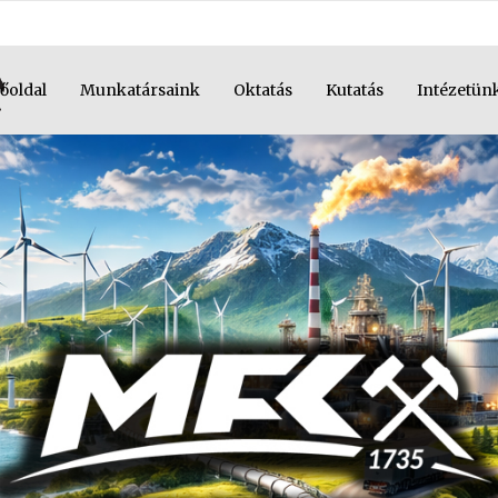
őoldal
Munkatársaink
Oktatás
Kutatás
Intézetün