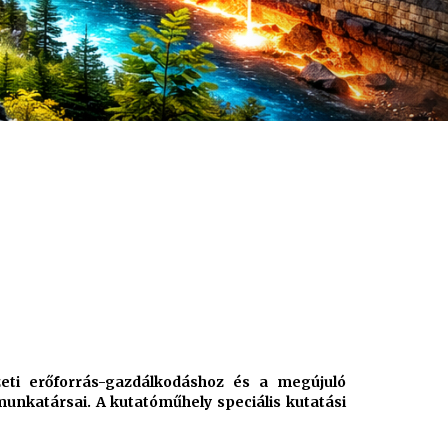
eti erőforrás-gazdálkodáshoz és a megújuló
unkatársai. A kutatóműhely speciális kutatási