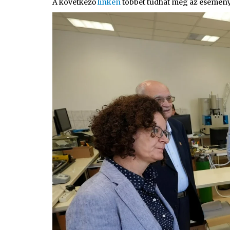
A következő
linken
többet tudhat meg az esemény